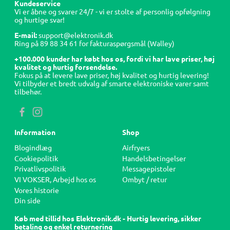
Kundeservice
Vi er åbne og svarer 24/7 - vi er stolte af personlig opfølgning
og hurtige svar!
E-mail:
support@elektronik.dk
Ring på
89 88 34 61
for fakturaspørgsmål (Walley)
+100.000 kunder har købt hos os, fordi vi har lave priser, høj
kvalitet og hurtig forsendelse.
Fokus på at levere lave priser, høj kvalitet og hurtig levering!
Vi tilbyder et bredt udvalg af smarte elektroniske varer samt
tilbehør.
Information
Shop
Blogindlæg
Airfryers
Cookiepolitik
Handelsbetingelser
Privatlivspolitik
Messagepistoler
VI VOKSER, Arbejd hos os
Ombyt / retur
Vores historie
Din side
Køb med tillid hos Elektronik.dk - Hurtig levering, sikker
betaling og enkel returnering