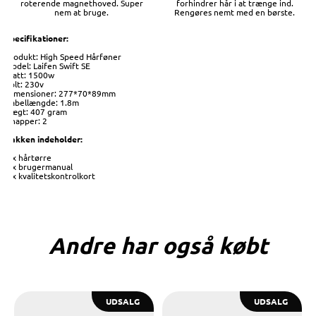
roterende magnethoved. Super
forhindrer hår i at trænge ind.
nem at bruge.
Rengøres nemt med en børste.
Specifikationer:
Produkt: High Speed Hårføner
Model: Laifen Swift SE
Watt: 1500w
Volt: 230v
Dimensioner: 277*70*89mm
Kabellængde: 1.8m
Vægt: 407 gram
Knapper: 2
Pakken indeholder:
1 x hårtørre
1 x brugermanual
1 x kvalitetskontrolkort
Andre har også købt
UDSALG
UDSALG