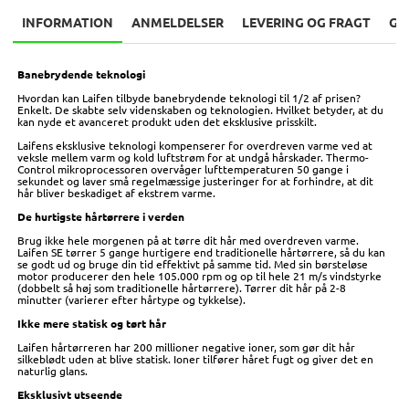
INFORMATION
ANMELDELSER
LEVERING OG FRAGT
GA
Banebrydende teknologi
Hvordan kan Laifen tilbyde banebrydende teknologi til 1/2 af prisen?
Enkelt. De skabte selv videnskaben og teknologien. Hvilket betyder, at du
kan nyde et avanceret produkt uden det eksklusive prisskilt.
Laifens eksklusive teknologi kompenserer for overdreven varme ved at
veksle mellem varm og kold luftstrøm for at undgå hårskader. Thermo-
Control mikroprocessoren overvåger lufttemperaturen 50 gange i
sekundet og laver små regelmæssige justeringer for at forhindre, at dit
hår bliver beskadiget af ekstrem varme.
De hurtigste hårtørrere i verden
Brug ikke hele morgenen på at tørre dit hår med overdreven varme.
Laifen SE tørrer 5 gange hurtigere end traditionelle hårtørrere, så du kan
se godt ud og bruge din tid effektivt på samme tid. Med sin børsteløse
motor producerer den hele 105.000 rpm og op til hele 21 m/s vindstyrke
(dobbelt så høj som traditionelle hårtørrere). Tørrer dit hår på 2-8
minutter (varierer efter hårtype og tykkelse).
Ikke mere statisk og tørt hår
Laifen hårtørreren har 200 millioner negative ioner, som gør dit hår
silkeblødt uden at blive statisk. Ioner tilfører håret fugt og giver det en
naturlig glans.
Eksklusivt utseende