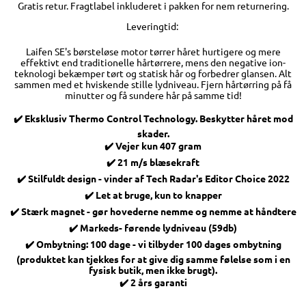
Gratis retur. Fragtlabel inkluderet i pakken for nem returnering.
Leveringtid:
Laifen SE's børsteløse motor tørrer håret hurtigere og mere
effektivt end traditionelle hårtørrere, mens den negative ion-
teknologi bekæmper tørt og statisk hår og forbedrer glansen. Alt
sammen med et hviskende stille lydniveau. Fjern hårtørring på få
minutter og få sundere hår på samme tid!
✔️ Eksklusiv Thermo Control Technology. Beskytter håret mod
skader.
✔️ Vejer kun 407 gram
✔️ 21 m/s blæsekraft
✔️ Stilfuldt design - vinder af Tech Radar's Editor Choice 2022
✔️ Let at bruge, kun to knapper
✔️ Stærk magnet - gør hovederne nemme og nemme at håndtere
✔️ Markeds- førende lydniveau (59db)
✔️ Ombytning: 100 dage - vi tilbyder 100 dages ombytning
(produktet kan tjekkes for at give dig samme følelse som i en
fysisk butik, men ikke brugt).
✔️ 2 års garanti