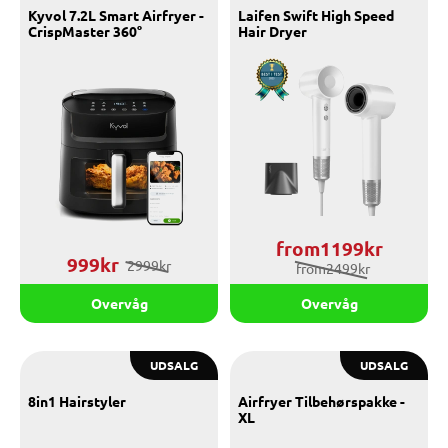
Kyvol 7.2L Smart Airfryer -
Laifen Swift High Speed
CrispMaster 360°
Hair Dryer
from1199kr
999kr
2999kr
from2499kr
Overvåg
Overvåg
UDSALG
UDSALG
8in1 Hairstyler
Airfryer Tilbehørspakke -
XL