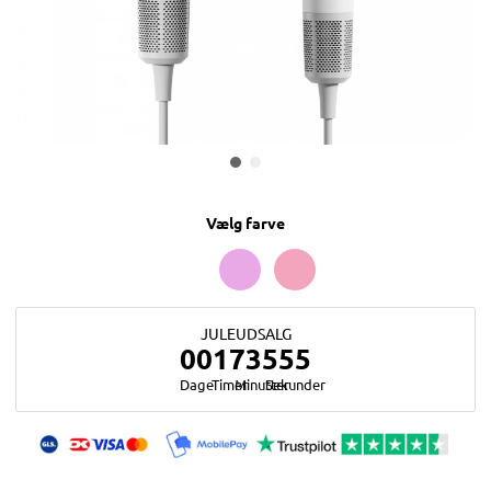
Vælg farve
JULEUDSALG
0
0
1
7
3
5
5
4