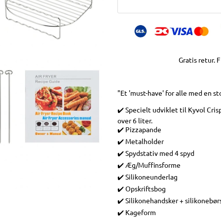
Gratis retur. 
"Et 'must-have' for alle med en sto
✔️ Specielt udviklet til Kyvol Cri
over 6 liter.
✔️ Pizzapande
✔️ Metalholder
✔️ Spydstativ med 4 spyd
✔️ Æg/Muffinsforme
✔️ Silikoneunderlag
✔️ Opskriftsbog
✔️ Silikonehandsker + silikonebør
✔️ Kageform