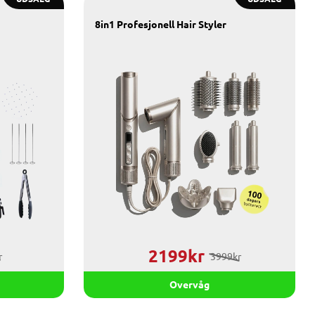
8in1 Profesjonell Hair Styler
2199kr
r
3999kr
Overvåg