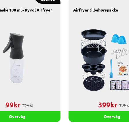
aske 100 ml - Kyvol Airfryer
Airfryer tilbehørspakke
99kr
399kr
199kr
799k
Overvåg
Overvåg