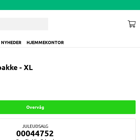
NYHEDER
HJEMMEKONTOR
pakke - XL
Overvåg
JULEUDSALG
0
0
0
4
4
7
5
1