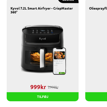
Kyvol 7.2L Smart Airfryer - CrispMaster
Oliesprayfl
360°
999kr
2999kr
TILFØJ