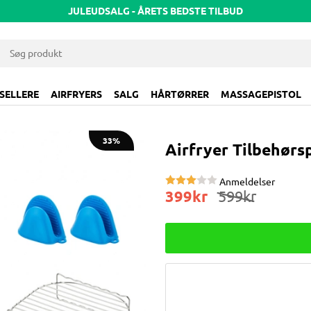
JULEUDSALG - ÅRETS BEDSTE TILBUD
SELLERE
AIRFRYERS
SALG
HÅRTØRRER
MASSAGEPISTOL
33
Airfryer Tilbehørs
Anmeldelser
399
kr
599
kr