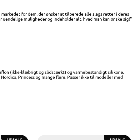
arkedet for dem, der ønsker at tilberede alle slags retter i deres
er uendelige muligheder og indeholder alt, hvad man kan ønske sig!"
eflon (ikke-klæbrigt og slidstærkt) og varmebestandigt silikone.
BH Nordica, Princess og mange flere. Passer ikke til modeller med
UDSALG
UDSALG