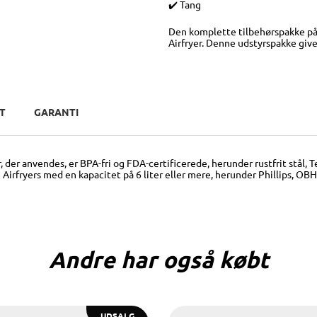
✔️ Tang
Den komplette tilbehørspakke på m
Airfryer. Denne udstyrspakke giv
T
GARANTI
der anvendes, er BPA-fri og FDA-certificerede, herunder rustfrit stål, T
ste Airfryers med en kapacitet på 6 liter eller mere, herunder Phillips, O
Andre har også købt
UDSALG