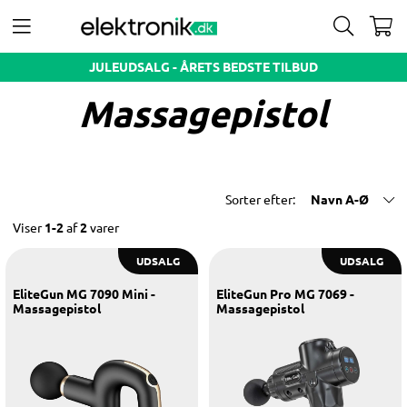
JULEUDSALG - ÅRETS BEDSTE TILBUD
Massagepistol
Sorter efter:
Navn A-Ø
Viser
1-2
af
2
varer
UDSALG
UDSALG
EliteGun MG 7090 Mini -
EliteGun Pro MG 7069 -
Massagepistol
Massagepistol