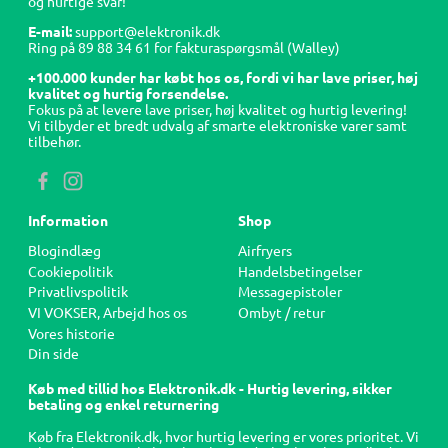
og hurtige svar!
E-mail:
support@elektronik.dk
Ring på
89 88 34 61
for fakturaspørgsmål (Walley)
+100.000 kunder har købt hos os, fordi vi har lave priser, høj
kvalitet og hurtig forsendelse.
Fokus på at levere lave priser, høj kvalitet og hurtig levering!
Vi tilbyder et bredt udvalg af smarte elektroniske varer samt
tilbehør.
Information
Shop
Blogindlæg
Airfryers
Cookiepolitik
Handelsbetingelser
Privatlivspolitik
Messagepistoler
VI VOKSER, Arbejd hos os
Ombyt / retur
Vores historie
Din side
Køb med tillid hos Elektronik.dk - Hurtig levering, sikker
betaling og enkel returnering
Køb fra Elektronik.dk, hvor hurtig levering er vores prioritet. Vi