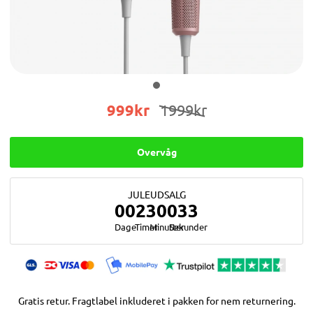
999
kr
1999
kr
Overvåg
JULEUDSALG
0
0
2
3
0
0
3
3
Gratis retur. Fragtlabel inkluderet i pakken for nem returnering.