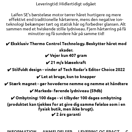
Leveringtid:
Midlertidigt udgået
Laifen SE's børsteløse motor tørrer håret hurtigere og mere
effektivt end traditionelle hårtørrere, mens den negative ion-
teknologi bekæmper tørt og statisk hår og forbedrer glansen. Alt
sammen med et hviskende stille lydniveau. Fjern hårtørring på få
minutter og få sundere hår på samme tid!
✔️ Eksklusiv Thermo Control Technology. Beskytter håret mod
skader.
✔️ Vejer kun 407 gram
✔️ 21 m/s blæsekraft
✔️ Stilfuldt design - vinder af Tech Radar's Editor Choice 2022
✔️ Let at bruge, kun to knapper
✔️ Stærk magnet - gør hovederne nemme og nemme at håndtere
✔️ Markeds- førende lydniveau (59db)
✔️ Ombytning: 100 dage - vi tilbyder 100 dages ombytning
(produktet kan tjekkes for at give dig samme følelse som i en
fysisk butik, men ikke brugt).
✔️ 2 års garanti
INFORMATION
ANMELDELSER
LEVERING OG FRAGT
GA