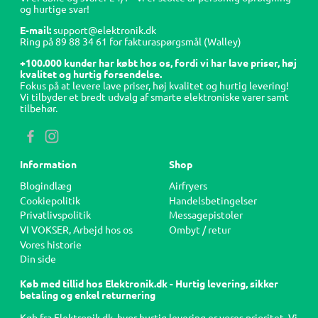
og hurtige svar!
E-mail:
support@elektronik.dk
Ring på
89 88 34 61
for fakturaspørgsmål (Walley)
+100.000 kunder har købt hos os, fordi vi har lave priser, høj
kvalitet og hurtig forsendelse.
Fokus på at levere lave priser, høj kvalitet og hurtig levering!
Vi tilbyder et bredt udvalg af smarte elektroniske varer samt
tilbehør.
Information
Shop
Blogindlæg
Airfryers
Cookiepolitik
Handelsbetingelser
Privatlivspolitik
Messagepistoler
VI VOKSER, Arbejd hos os
Ombyt / retur
Vores historie
Din side
Køb med tillid hos Elektronik.dk - Hurtig levering, sikker
betaling og enkel returnering
Køb fra Elektronik.dk, hvor hurtig levering er vores prioritet. Vi