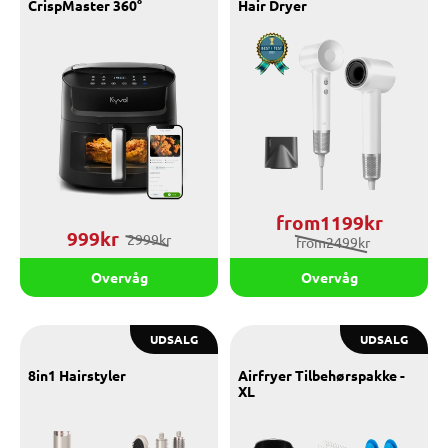
CrispMaster 360°
Hair Dryer
from1199kr
999kr
2999kr
from2499kr
Overvåg
Overvåg
UDSALG
UDSALG
8in1 Hairstyler
Airfryer Tilbehørspakke -
XL