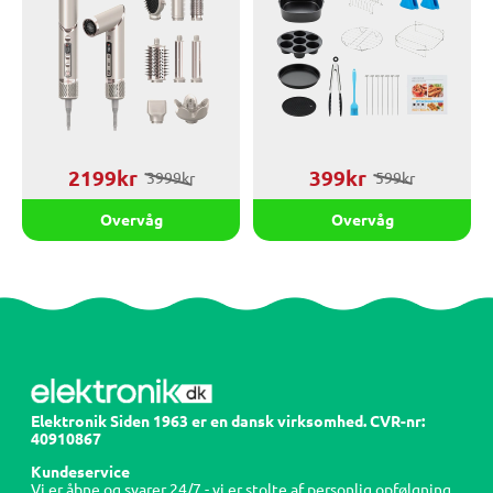
2199kr
399kr
3999kr
599kr
Overvåg
Overvåg
Elektronik Siden 1963 er en dansk virksomhed. CVR-nr:
40910867
Kundeservice
Vi er åbne og svarer 24/7 - vi er stolte af personlig opfølgning