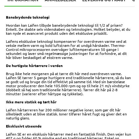
Banebrydende teknologi
Hvordan kan Laifen tilbyde banebrydende teknologi til 1/2 af prisen?
Enkelt. De skabte selv videnskaben og teknologien. Hvilket betyder, at du
kan nyde et avanceret produkt uden det eksklusive prisskilt.
Laifens eksklusive teknologi kompenserer for overdreven varme ved at
veksle mellem varm og kold luftstrøm for at undgå hårskader. Thermo-
Control mikroprocessoren overvåger lufttemperaturen 50 gange i
sekundet og laver små regelmæssige justeringer for at forhindre, at dit
hår bliver beskadiget af ekstrem varme.
De hurtigste hårtørrere i verden
Brug ikke hele morgenen på at tørre dit hår med overdreven varme.
Laifen SE tørrer 5 gange hurtigere end traditionelle hårtørrere, så du kan
se godt ud og bruge din tid effektivt på samme tid. Med sin børsteløse
motor producerer den hele 105.000 rpm og op til hele 21 m/s vindstyrke
(dobbelt så høj som traditionelle hårtørrere). Tørrer dit hår på 2-8
minutter (varierer efter hårtype og tykkelse).
Ikke mere statisk og tørt hår
Laifen hårtørreren har 200 millioner negative ioner, som gør dit hår
silkeblødt uden at blive statisk. Ioner tilfører håret fugt og giver det en
naturlig glans.
Eksklusivt utseende
Laifen SE er en eksklusiv hårtørrer med en fantastisk finish. Den vejer kun
407 g og fylder 60 % mindre end en traditionel hårtørrer. Enkel og