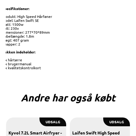
Specifikationer:
Produkt: High Speed Hårføner
Model: Laifen Swift SE
Watt: 1500w
Volt: 230v
Dimensioner: 277*70*89mm
Kabellængde: 1.8m
Vægt: 407 gram
Knapper: 2
Pakken indeholder:
1 x hårtørre
1 x brugermanual
1 x kvalitetskontrolkort
Andre har også købt
UDSALG
UDSALG
Kyvol 7.2L Smart Airfryer -
Laifen Swift High Speed