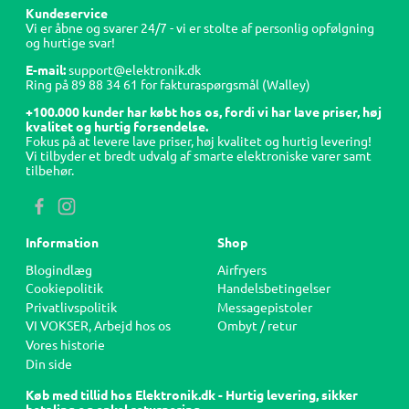
Kundeservice
Vi er åbne og svarer 24/7 - vi er stolte af personlig opfølgning
og hurtige svar!
E-mail:
support@elektronik.dk
Ring på
89 88 34 61
for fakturaspørgsmål (Walley)
+100.000 kunder har købt hos os, fordi vi har lave priser, høj
kvalitet og hurtig forsendelse.
Fokus på at levere lave priser, høj kvalitet og hurtig levering!
Vi tilbyder et bredt udvalg af smarte elektroniske varer samt
tilbehør.
Information
Shop
Blogindlæg
Airfryers
Cookiepolitik
Handelsbetingelser
Privatlivspolitik
Messagepistoler
VI VOKSER, Arbejd hos os
Ombyt / retur
Vores historie
Din side
Køb med tillid hos Elektronik.dk - Hurtig levering, sikker